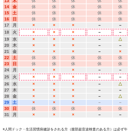
13
木
休
休
休
休
休
14
金
休
休
休
休
休
15
土
休
休
休
休
休
16
日
休
休
休
休
休
17
月
×
×
×
－
－
18
火
×
×
×
－
－
19
水
×
×
×
－
△
20
木
×
×
×
－
－
21
金
×
×
×
－
×
22
土
休
休
休
休
休
23
日
休
休
休
休
休
24
月
×
×
×
－
－
25
火
×
×
×
－
－
26
水
×
×
×
－
△
27
木
×
×
×
－
－
28
金
×
×
×
－
△
29
土
×
×
×
－
－
30
日
休
休
休
休
休
31
月
×
×
×
－
－
人間ドック・生活習慣病健診をされる方（腹部超音波検査のある方）は必ず午