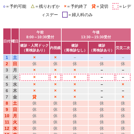
○
＝予約可能
△
＝残りわずか
×
＝予約終了
貸
＝貸切
＝レデ
ィスデー
＝婦人科のみ
午前
午後
8:00～10:30受付
13:30～15:30受付
日付
曜日
健診・人間ドック
健診
健診
内視鏡
労災二次
（胃検診あり）
（胃検診なし）
（胃検診あり）
1
土
×
×
－
－
－
2
日
休
休
休
休
休
3
月
×
×
×
－
－
4
火
×
×
×
－
－
5
水
×
×
×
－
×
6
木
×
×
×
－
－
7
金
貸
×
×
－
×
8
土
休
休
休
休
休
9
日
休
休
休
休
休
10
月
休
休
休
休
休
11
火
休
休
休
休
休
12
水
休
休
休
休
休