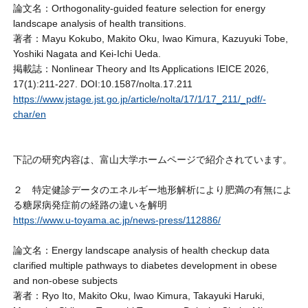
論文名：Orthogonality-guided feature selection for energy
landscape analysis of health transitions.
著者：Mayu Kokubo, Makito Oku, Iwao Kimura, Kazuyuki Tobe,
Yoshiki Nagata and Kei-Ichi Ueda.
掲載誌：Nonlinear Theory and Its Applications IEICE 2026,
17(1):211-227. DOI:10.1587/nolta.17.211
https://www.jstage.jst.go.jp/article/nolta/17/1/17_211/_pdf/-
char/en
下記の研究内容は、富山大学ホームページで紹介されています。
２ 特定健診データのエネルギー地形解析により肥満の有無によ
る糖尿病発症前の経路の違いを解明
https://www.u-toyama.ac.jp/news-press/112886/
論文名：Energy landscape analysis of health checkup data
clarified multiple pathways to diabetes development in obese
and non-obese subjects
著者：Ryo Ito, Makito Oku, Iwao Kimura, Takayuki Haruki,