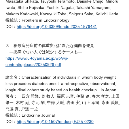
Masataka Shikata, Tsuyoshi Teramoto, Daisuke Chujo, Minoru
Iwata, Shiho Fujisaka, Yoshiki Nagata, Takashi Yamagami,
Makoto Kadowaki, Kazuyuki Tobe, Shigeru Saito, Keiichi Ueda
掲載誌：Frontiers in Endocrinology
DOI：
https://doi.org/10.3389/fendo.2025.1576431
３ 糖尿病発症前の体重変化に新たな傾向を発見
―肥満でない人では減少するケースも―
https://www.u-toyama.ac.jp/wp/wp-
content/uploads/20250926.pdf
論文名：Characterization of individuals in whom body weight
loss precedes diabetes onset: a retrospective, observational,
longitudinal cohort study based on health checkup in Japan
著者： 四方 雅隆, 奥 牧人, 福原 志音, 伊藤 遼, 春木 孝之, 上田
肇一, 木村 巌, 寺元 剛, 中條 大輔, 岩田 実, 山上 孝司, 永田 義毅,
門脇 真, 戸邉 一之
掲載誌：Endocrine Journal
DOI：
https://doi.org/10.1507/endocrj.EJ25-0230