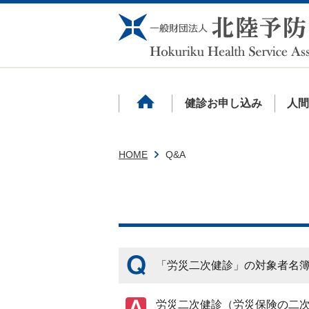
健診お申し込み
人
HOME
Q&A
「労災二次健診」の対象者名
労災二次健診（労災保険の二